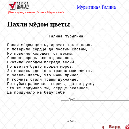
Мурыгина
< Галина
(Текст предоставил: Галина Мурыгина
<)
Пахли мёдом цветы
                  Галина Мурыгина

Пахли мёдом цветы, аромат так и плыл,

И поверило сердце да пустым словам,

Но повеяло холодом  от весны,

Словно горечь всю отдала она.

Окатило холодом посреди весны,

По цветам будто прошёл мороз,

Затерялись где-то в травах мои мечты,

И завяли цветы, что июнь принёс.

И горчить стали травы духмяные,

По губам разлилась горечь, да по душе,

Что же вздумало ты, сердце окаянное,
