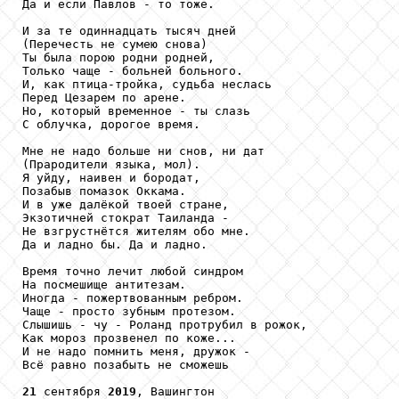
Да и если Павлов - то тоже.

И за те одиннадцать тысяч дней

(Перечесть не сумею снова)

Ты была порою родни родней,

Только чаще - больней больного.

И, как птица-тройка, судьба неслась

Перед Цезарем по арене.

Но, который временное - ты слазь

С облучка, дорогое время.

Мне не надо больше ни снов, ни дат

(Прародители языка, мол).

Я уйду, наивен и бородат,

Позабыв помазок Оккама.

И в уже далёкой твоей стране,

Экзотичней стократ Таиланда -

Не взгрустнётся жителям обо мне.

Да и ладно бы. Да и ладно.

Время точно лечит любой синдром

На посмешище антитезам.

Иногда - пожертвованным ребром.

Чаще - просто зубным протезом.

Слышишь - чу - Роланд протрубил в рожок,

Как мороз прозвенел по коже...

И не надо помнить меня, дружок -

Всё равно позабыть не сможешь

21
 сентября 
2019
, Вашингтон