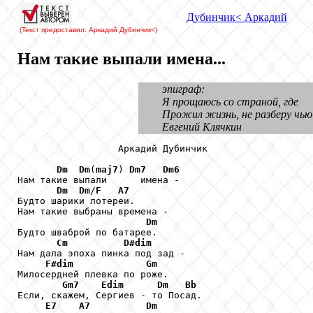
Дубинчик
< Аркадий
(Текст предоставил: Аркадий Дубинчик
<)
Нам такие выпали имена...
эпиграф:
Я прощаюсь со страной, где
Прожил жизнь, не разберу чью
Евгений Клячкин
                  Аркадий Дубинчик

Dm
Dm
(
maj7
) 
Dm7
Dm6
Нам такие выпали      имена -

Dm
Dm
/
F
A7
Будто шарики лотереи.

Нам такие выбраны времена -

Dm
Будто шваброй по батарее.

Cm
D#dim
Нам дала эпоха пинка под зад -

F#dim
Gm
Милосердней плевка по роже.

Gm7
Edim
Dm
Bb
Если, скажем, Сергиев - то Посад.

E7
A7
Dm