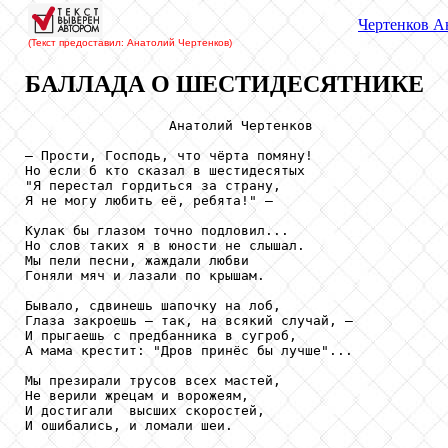
Чертенков
Ан
(Текст предоставил: Анатолий Чертенков
)
БАЛЛАДА О ШЕСТИДЕСЯТНИКЕ
                  Анатолий Чертенков

– Прости, Господь, что чёрта помяну!

Но если б кто сказал в шестидесятых

"Я перестал гордиться за страну,

Я не могу любить её, ребята!" –  

Кулак бы глазом точно подловил...

Но слов таких я в юности не слышал.

Мы пели песни, жаждали любви

Гоняли мяч и лазали по крышам.

Бывало, сдвинешь шапочку на лоб,

Глаза закроешь – так, на всякий случай, –

И прыгаешь с предбанника в сугроб,               

А мама крестит: "Дров принёс бы лучше"...

Мы презирали трусов всех мастей,

Не верили жрецам и ворожеям,

И достигали  высших скоростей,

И ошибались, и ломали шеи.
