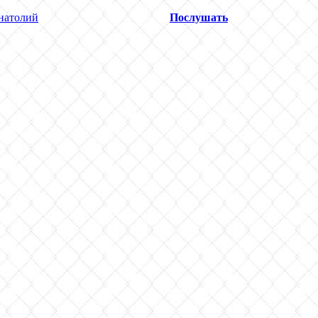
атолий
Послушать