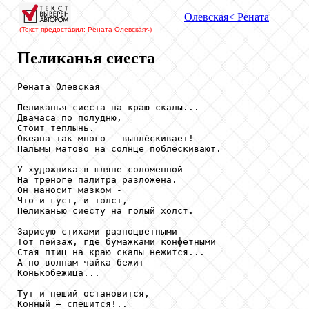
Олевская
< Рената
(Текст предоставил: Рената Олевская
<)
Пеликанья сиеста
Рената Олевская

Пеликанья сиеста на краю скалы...

Двачаса по полудню,

Стоит теплынь.

Океана так много – выплёскивает!

Пальмы матово на солнце поблёскивают.

У художника в шляпе соломенной

На треноге палитра разложена.

Он наносит мазком -

Что и густ, и толст,

Пеликанью сиесту на голый холст.

Зарисую стихами разноцветными

Тот пейзаж, где бумажками конфетными

Стая птиц на краю скалы нежится...

А по волнам чайка бежит -

Конькобежица...

Тут и пеший остановится,

Конный – спешится!..
