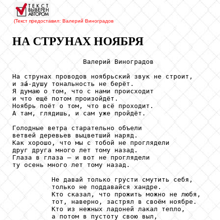
(Текст предоставил: Валерий Виноградов
НА СТРУНАХ НОЯБРЯ
                  Валерий Виноградов

На струнах проводов ноябрьский звук не строит,

и з
á
-душу тональность не берёт.

Я думаю о том, что с нами происходит

и что ещё потом произойдёт.

Ноябрь поёт о том, что всё проходит.

А там, глядишь, и сам уже пройдёт.

Голодные ветра старательно объели

ветвей деревьев выцветший наряд.

Как хорошо, что мы с тобой не проглядели

друг друга много лет тому назад.

Глаза в глаза – и вот не проглядели

ту осень много лет тому назад.

          Не давай только грусти смутить себя,

          только не поддавайся хандре.

          Кто сказал, что прожить можно не любя,

          тот, наверно, застрял в своём ноябре.

          Кто из нежных ладоней лакал тепло,

          а потом в пустоту свою выл,
