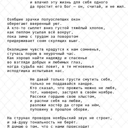
          и влачил эту жизнь для себя одного

          да простит его Бог – он, считай, и не жил.

Озябшие зрачки полуослепших окон

оберегают вверенный уют.

А кто-то сыплет вниз густой тяжёлый хлопок,

как пеплом усыпая всё вокруг,

пока зима с трудом за поворотом

придерживает сонм скулящих вьюг.

Околицами чувств крадутся к нам сомненья,

стучась порою в неурочный час.

Как хорошо найти надежду и спасенье

во взгляде добрых и любимых глаз,

когда судьба нас ловит, в те мгновенья

исподтишка испытывая нас.

          Не давай только грусти смутить себя,

          только не поддавайся хандре.

          Кто сказал, что прожить можно не любя,

          тот, наверно, застрял в своём ноябре.

          Рассеки гордыню свою хлыстом,

          и распни себя на любви,

          разложи костёр да сгори на нём,

          пуповину в прошлое оборви.

На струнах проводов ноябрьский звук не строит,

и з
á
-душу тональность не берёт.

Я думаю о том, что с нами происходит
