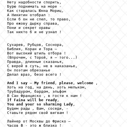
Нету надобности спорить,

Бурю поднимать на море -

Как старалась Юнна Мориц,

А Никитин отобрал :

Если б он не спел, то право,

Про ежову дырку справа,

Пони и секрет оравы

Так никто б и не узнал !

Сухарев, Рубцов, Соснора,

Библия, Коран и Тора – 

Вот высокий штиль отбора !

(Впрочем, с Торой, я – того...)

Правда, длинные сказанья,

С верой в суть, не в наказанье,

Он поэтам обрезанье

Делал враз, безо всего !

And
I
say
 – 
My
friend
, 
please
, 
welcome
 ,

Хоть на год, на день, хоть мельком,

Трубадуром, бардом, эльфом

If
Faina
will
be
ready
You
and
your
so
sharming
Lady
,

Будем рады , Вам, соседи, -

Ставьте рядом свой вигвам !

Лайнер от Москвы до Фриско –

Часов 
8
 - это ж близко !
