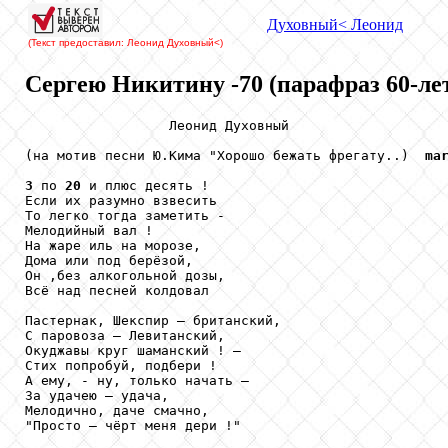
Духовный
< Леонид
(Текст предоставил: Леонид Духовный
<)
Сергею Никитину -70 (парафраз 60-ле
                  Леонид Духовный

(на мотив песни Ю.Кима "Хорошо бежать фрегату..)  
ma
3
 по 
20
 и плюс десять !

Если их разумно взвесить

То легко тогда заметить -

Мелодийный вал !

На жаре иль на морозе,

Дома или под берёзой,

Он ,без алкогольной дозы,

Всё над песней колдовал

Пастернак, Шекспир – британский,

С паровоза – Левитанский,

Окуджавы круг шаманский ! –

Стих попробуй, подбери !

А ему, - ну, только начать –

За удачею – удача,

Мелодично, даче смачно,

"Просто – чёрт меня дери !" 
