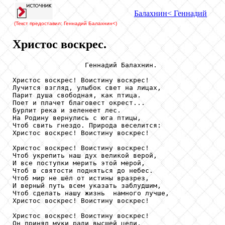
Балахнин
< Геннадий
(Текст предоставил: Геннадий Балахнин
<)
Христос воскрес.
                  Геннадий Балахнин.

Христос воскрес! Воистину воскрес!

Лучится взгляд, улыбок свет на лицах,

Парит душа свободная, как птица. 

Поет и плачет благовест окрест...

Бурлит река и зеленеет лес.

На Родину вернулись с юга птицы,

Чтоб свить гнездо. Природа веселится:

Христос воскрес! Воистину воскрес!

Христос воскрес! Воистину воскрес!

Чтоб укрепить наш дух великой верой,

И все поступки мерить этой мерой,

Чтоб в святости подняться до небес.

Чтоб мир не шёл от истины вразрез,

И верный путь всем указать заблудшим,

Чтоб сделать нашу жизнь  намного лучше,

Христос воскрес! Воистину воскрес!

Христос воскрес! Воистину воскрес!

Он принял муки ради высшей цели,
