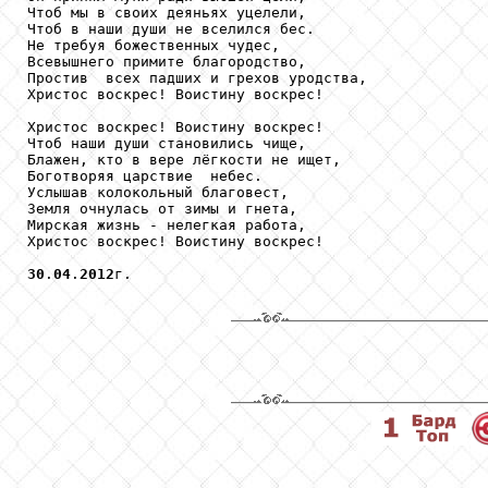
Чтоб мы в своих деяньях уцелели, 

Чтоб в наши души не вселился бес.

Не требуя божественных чудес,

Всевышнего примите благородство, 

Простив  всех падших и грехов уродства,

Христос воскрес! Воистину воскрес!

Христос воскрес! Воистину воскрес!

Чтоб наши души становились чище,

Блажен, кто в вере лёгкости не ищет,

Боготворяя царствие  небес.

Услышав колокольный благовест,

Земля очнулась от зимы и гнета, 

Мирская жизнь - нелегкая работа,

Христос воскрес! Воистину воскрес!

30
.
04
.
2012
г.
