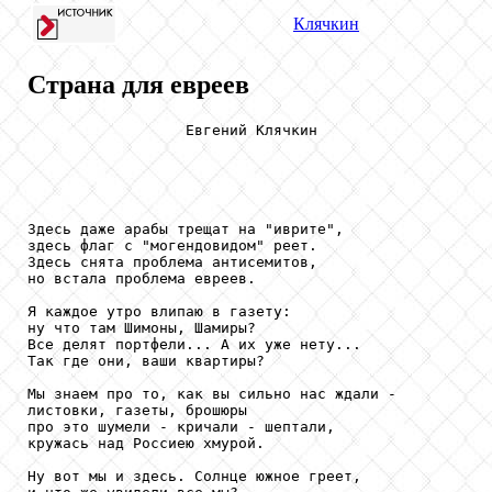
Клячкин
Страна для евреев
                  Евгений Клячкин

Здесь даже арабы трещат на "иврите",

здесь флаг с "могендовидом" реет.

Здесь снята проблема антисемитов,

но встала проблема евреев.

Я каждое утро влипаю в газету:

ну что там Шимоны, Шамиры?

Все делят портфели... А их уже нету...

Так где они, ваши квартиры?

Мы знаем про то, как вы сильно нас ждали -

листовки, газеты, брошюры

про это шумели - кричали - шептали,

кружась над Россиею хмурой.

Ну вот мы и здесь. Солнце южное греет,
