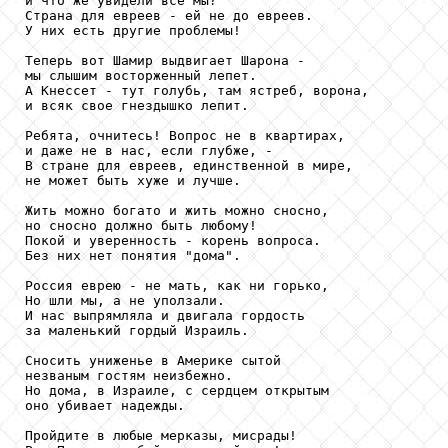
и что же увидели все мы?

Страна для евреев - ей не до евреев.

У них есть другие проблемы!

Теперь вот Шамир выдвигает Шарона -

мы слышим восторженный лепет.

А Кнессет - тут голубь, там ястреб, ворона,

и всяк свое гнездышко лепит.

Ребята, очнитесь! Вопрос не в квартирах,

и даже не в нас, если глубже, -

В стране для евреев, единственной в мире,

не может быть хуже и лучше.

Жить можно богато и жить можно сносно,

но сносно должно быть любому!

Покой и уверенность - корень вопроса.

Без них нет понятия "дома".

Россия еврею - не мать, как ни горько,

Но шли мы, а не уползали.

И нас выпрямляла и двигала гордость

за маленький гордый Израиль.

Сносить униженье в Америке сытой

незваным гостям неизбежно.

Но дома, в Израиле, с сердцем открытым

оно убивает надежды.

Пройдите в любые мерказы, мисрады!
