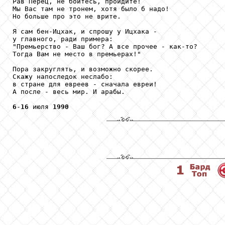
Рав Перец, не бойтесь, пройдите!

Мы Вас там не тронем, хотя было б надо!

Но больше про это не врите.

Я сам бен-Ицхак, и спрошу у Ицхака -

у главного, ради примера:

"Премьерство - Ваш бог? А все прочее - как-то?

Тогда Вам не место в премьерах!"

Пора закруглять, и возможно скорее.

Скажу напоследок неслабо:

в стране для евреев - сначала евреи!

А после - весь мир. И арабы.

6
-
16
 июля 
1990