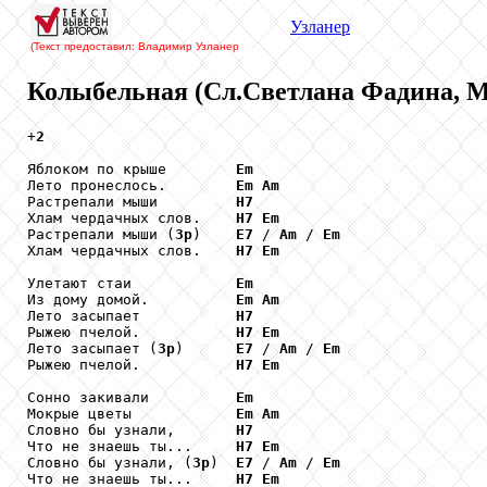
Узланер
(Текст предоставил: Владимир Узланер
Колыбельная (Сл.Светлана Фадина, М
+
2
Яблоком по крыше        
Em
Лето пронеслось.        
Em
Am
Растрепали мыши         
H7
Хлам чердачных слов.    
H7
Em
Растрепали мыши (
3p
)    
E7
 / 
Am
 / 
Em
Хлам чердачных слов.    
H7
Em
Улетают стаи            
Em
Из дому домой.          
Em
Am
Лето засыпает           
H7
Рыжею пчелой.           
H7
Em
Лето засыпает (
3p
)      
E7
 / 
Am
 / 
Em
Рыжею пчелой.           
H7
Em
Сонно закивали          
Em
Мокрые цветы            
Em
Am
Словно бы узнали,       
H7
Что не знаешь ты...     
H7
Em
Словно бы узнали, (
3p
)  
E7
 / 
Am
 / 
Em
Что не знаешь ты...     
H7
Em