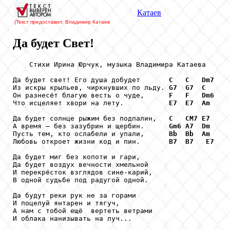
Катаев
(Текст предоставил: Владимир Катаев
Да будет Свет!
    Стихи Ирина Юрчук, музыка Владимира Катаева

Да будет свет! Его душа добудет       
C
C
Dm7
Из искры крыльев, чиркнувших по льду. 
G7
G7
C
Он разнесёт благую весть о чуде,      
F
F
Dm6
Что исцеляет хвори на лету.           
E7
E7
Am
Да будет солнце рыжим без подпалин,   
C
CM7
E7
А время – без зазубрин и щербин.      
Gm6
A7
Dm
Пусть тем, кто ослабели и упали,      
Bb
Bb
Am
Любовь откроет жизни код и пин.       
B7
B7
E7
Да будет миг без копоти и гари,

Да будет воздух вечности хмельной

И перекрёсток взглядов сине-карий,

В одной судьбе под радугой одной.

Да будут реки рук не за горами

И поцелуй янтарен и тягуч,

А нам с тобой ещё  вертеть ветрами

И облака нанизывать на луч...
