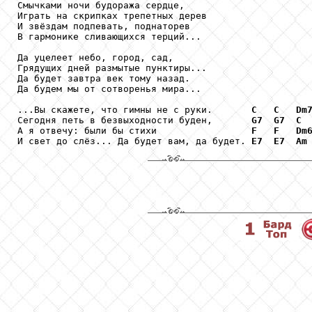
Смычками ночи будоража сердце,

Играть на скрипках трепетных дерев

И звёздам подпевать, поднаторев

В гармонике сливающихся терций...

Да уцелеет небо, город, сад,

Грядущих дней размытые пунктиры...

Да будет завтра век тому назад.

Да будем мы от сотворенья мира...

...Вы скажете, что гимны не с руки.       
C
C
Dm
Сегодня петь в безвыходности буден,       
G7
G7
C
А я отвечу: были бы стихи                 
F
F
Dm
И свет до слёз... Да будет вам, да будет. 
E7
E7
Am