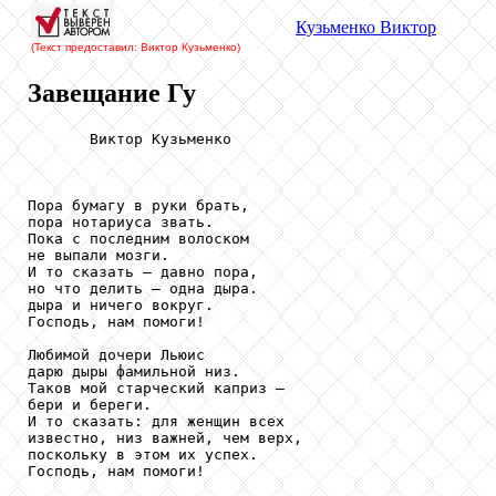
Кузьменко
Виктор
(Текст предоставил: Виктор Кузьменко
)
Завещание Гу
       Виктор Кузьменко

Пора бумагу в руки брать,

пора нотариуса звать.

Пока с последним волоском

не выпали мозги.

И то сказать — давно пора,

но что делить — одна дыра.

дыра и ничего вокруг.

Господь, нам помоги!

Любимой дочери Льюис

дарю дыры фамильной низ.

Таков мой старческий каприз —

бери и береги.

И то сказать: для женщин всех

известно, низ важней, чем верх,

поскольку в этом их успех.

Господь, нам помоги!
