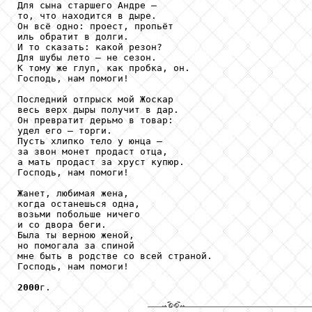
Для сына старшего Андре —

то, что находится в дыре.

Он всё одно: проест, пропьёт

иль обратит в долги.

И то сказать: какой резон?

Для шубы лето — не сезон.

К тому же глуп, как пробка, он.

Господь, нам помоги!

Последний отпрыск мой Жоскар

весь верх дыры получит в дар.

Он превратит дерьмо в товар:

удел его — торги.

Пусть хлипко тело у юнца —

за звон монет продаст отца,

а мать продаст за хруст купюр.

Господь, нам помоги!

Жанет, любимая жена,

когда останешься одна,

возьми побольше ничего

и со двора беги.

Была ты верною женой,

но помогала за спиной

мне быть в родстве со всей страной.

Господь, нам помоги!

2000