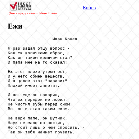
Конев
(Текст предоставил: Иван Конев
Ежи
                  Иван Конев

Я раз задал отцу вопрос -

Как еж колючками оброс,

Как он таким колючим стал?

И папа мне на то сказал:

Еж этот плохо утром ест,

И у него обмен веществ,

И в целом этот "паразит"

Плохой имеет аппетит.

И вот еще он говорил,

Что еж порядок не любил:

Не чистил зубы перед сном,

Вот он и стал таким ежом.

Не верю папе, он шутник,

Наук не мало он постиг,

Но стоит лишь о чем спросить, -

Так он тебя начнет грузить.
