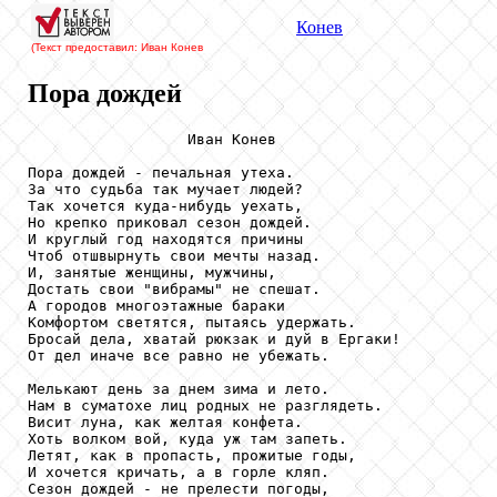
Конев
(Текст предоставил: Иван Конев
Пора дождей
                  Иван Конев

Пора дождей - печальная утеха.

За что судьба так мучает людей?

Так хочется куда-нибудь уехать,

Но крепко приковал сезон дождей.

И круглый год находятся причины

Чтоб отшвырнуть свои мечты назад.

И, занятые женщины, мужчины,

Достать свои "вибрамы" не спешат.

А городов многоэтажные бараки

Комфортом светятся, пытаясь удержать.

Бросай дела, хватай рюкзак и дуй в Ергаки!

От дел иначе все равно не убежать.

Мелькают день за днем зима и лето.

Нам в суматохе лиц родных не разглядеть.

Висит луна, как желтая конфета.

Хоть волком вой, куда уж там запеть.

Летят, как в пропасть, прожитые годы,

И хочется кричать, а в горле кляп.

Сезон дождей - не прелести погоды,
