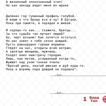
А жизненный злокозненный этап!

Но как звезда ведет меня во мраке

Далеких гор туманный профиль голубой.

И верю я что брошу все и ну! В Ергаки,

Пока при памяти, в порядке и живой.

И хорошо-то как... Скажите, братцы...

За что судьба так мучает людей?

Ах, черт возьми! Как хочется остаться.

Но нас зовет к себе сезон дождей.

Пусть равнодушно горные вершины

Глядят на нас, открыты всем ветрам.

А занятые женщины, мужчины,

Уходят вниз навстречу городам.

Лишь, как мотив, услышанный когда-то,

Жужжит над ухом тонкая пчела:

"Бросай дела, хватай рюкзак и дуй куда-то.

Пока и впрямь пора дождей не подошла".