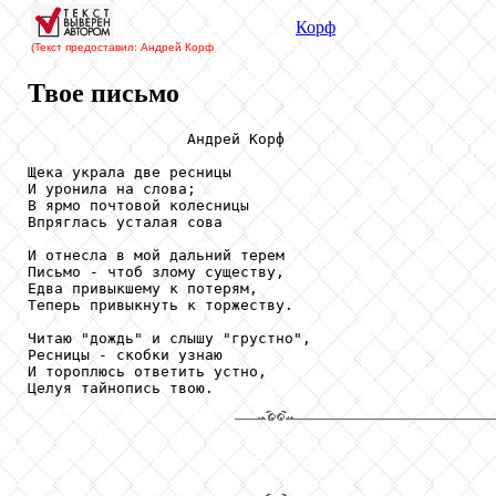
Корф
(Текст предоставил: Андрей Корф
Твое письмо
                  Андрей Корф

Щека украла две ресницы

И уронила на слова;

В ярмо почтовой колесницы

Впряглась усталая сова

И отнесла в мой дальний терем

Письмо - чтоб злому существу,

Едва привыкшему к потерям,

Теперь привыкнуть к торжеству.

Читаю "дождь" и слышу "грустно",

Ресницы - скобки узнаю

И тороплюсь ответить устно,

Целуя тайнопись твою.