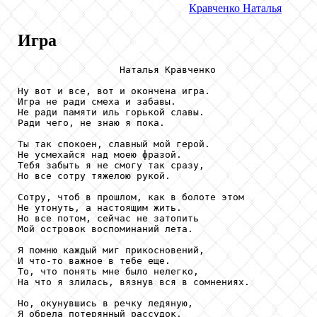
Кравченко
Наталья
Игра
                  Наталья Кравченко

Ну вот и все, вот и окончена игра.

Игра не ради смеха и забавы.

Не ради памяти иль горькой славы.

Ради чего, не знаю я пока.

Ты так спокоен, славный мой герой.

Не усмехайся над моею фразой.

Тебя забыть я не смогу так сразу,

Но все сотру тяжелою рукой.

Сотру, чтоб в прошлом, как в болоте этом

Не утонуть, а настоящим жить.

Но все потом, сейчас не затопить

Мой островок воспоминаний лета.

Я помню каждый миг прикосновений,

И что-то важное в тебе еще.

То, что понять мне было нелегко,

На что я злилась, вязнув вся в сомнениях.

Но, окунувшись в речку ледяную,

Я обрела потерянный рассудок.
