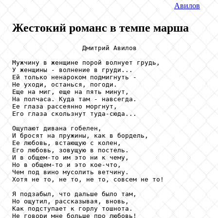
Авилов
Жестокий романс в темпе марша
                  Дмитрий Авилов

Мужчину в женщине порой волнует грудь,

У женщины - волнение в груди...

Ей только ненароком подмигнуть -

Не уходи, останься, погоди.

Еще на миг, еще на пять минут,

На полчаса. Куда там - навсегда.

Ее глаза рассеянно моргнут,

Его глаза скользнут туда-сюда...

Ощупают дивана гобелен,

И бросят на пружины, как в бордель,

Ее любовь, встающую с колен,

Его любовь, зовущую в постель.

И в общем-то им это ни к чему,

Но в общем-то и это кое-что,

Чем под вино мусолить ветчину.

Хотя не то, не то, не то, совсем не то!

Я подзабыл, что дальше было там,

Но ощутил, рассказывая, вновь,

Как подступает к горлу тошнота.

Не говори мне больше про любовь!
