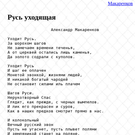
Макаренков
Русь уходящая
                  Александр Макаренков

Уходит Русь.

За шорохом шагов

Не замечаем времени теченья,

А от церквей остались лишь каменья,

Да золото содрали с куполов.

Уходит Русь

И шаг ее оплачен

Монетой звонкой, жизнями людей,

И никакой богатый чародей

Не остановит силами иль плачем

Шагов Руси.

Нерукотворный Спас

Глядит, как прежде, с черных вымпелов.

И лик его прекрасен и суров,

Как в наших предков смотрит прямо в нас.

И колокольный

Вечный русский звон

Пусть не угаснет, пусть плывет полями

И земляникой станет на поляне,
