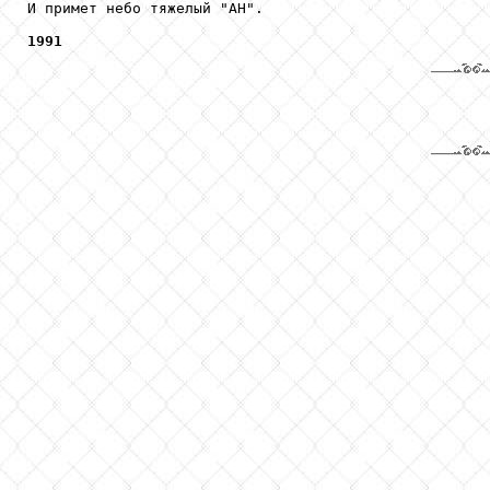
И примет небо тяжелый "АН".

1991