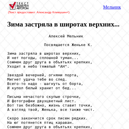
Мельник
(Текст предоставил: Александр Климушин
<)
Зима застряла в широтах верхних...
                  Алексей Мельник

                Посвящается Женьке К.

Зима застряла в широтах верхних,

И нет погоды, сплошной туман...

Сожмем друг друга в объятьях крепких,

Уходит в небо тяжелый "АН".

Звездой вечерней, огнями порта,

Мигнет удача тебе во след.

Всего-то надо - шагнуть от борта,

И купол белый хранит от бед...

Письма нечастого скупые строчки,

И фотографии двухцветный лист.

Вот так безбожно, жизнь ставит точки,

А взгляд твой, Женька, все также чист.

Скоро закончится срок писем редких.

На юг потянется птиц караван.

Сожмем друг друга в объятьях крепких,
