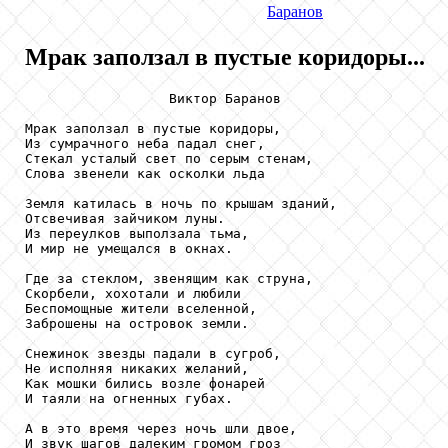
Баранов
Мрак заползал в пустые коридоры...
                  Виктор Баранов

Мрак заползал в пустые коридоры,

Из сумрачного неба падал снег,

Стекал усталый свет по серым стенам,

Слова звенели как осколки льда

Земля катилась в ночь по крышам зданий,

Отсвечивая зайчиком луны.

Из переулков выползала тьма,

И мир не умещался в окнах.

Где за стеклом, звенящим как струна,

Скорбели, хохотали и любили

Беспомощные жители вселенной,

Заброшены на островок земли.

Снежинок звезды падали в сугроб,

Не исполняя никаких желаний,

Как мошки бились возле фонарей

И таяли на огненных губах.

А в это время через ночь шли двое,

И звук шагов далеким громом гроз
