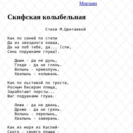
Мирзаян
Скифская колыбельная
                Стихи М.Цветаевой

Как по синей по степи

Да из звездного ковша,

Да на лоб тебе, да... (спи,

Синь подушками глуша).

   Дыши - да не дунь,

   Гляди - да не глянь.

   Волынь - криволунь,

   Хвалынь - колывань.

Как по льстивой по трости,

Росным бисером плеща,

Заработают персты...

Шаг подушками глуша.

   Лежи - да не двинь,

   Дрожи - да не грянь.

   Волынь - перелынь,

   Хвалынь - завирань.

Как из моря из Каспий-

Ского - синего плаща -
