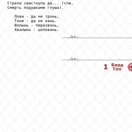
Стрела свистнула да... (спи,

Смерть подушками глуша).

   Лови - да не тронь,

   Тони - да не кань.

   Волынь - перезвонь,

   Хвалынь - целовань.