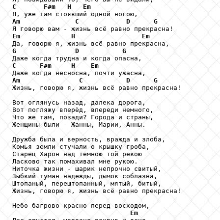
C
F#m
H
Em
Am
C
D
G
Em
H
Em
G
D
G
C
F#m
H
Em
Am
C
D
G
Жизнь, говорю я, жизнь всё равно прекрасна!

Вот оглянусь назад, далека дорога,

Вот погляжу вперёд, впереди немного,

Что же там, позади? Города и страны,

Женщины были - Жанны, Марии, Анны.

Дружба была и верность, вражда и злоба,

Комья земли стучали о крышку гроба,

Старец Харон над тёмною той рекою

Ласково так помахивал мне рукою.

Ниточка жизни - шарик непрочно свитый,

Зыбкий туман надежды, дымок соблазна,

Штопаный, перештопанный, мятый, битый,

Жизнь, говорю я, жизнь всё равно прекрасна!

Небо багрово-красно перед восходом,

Em