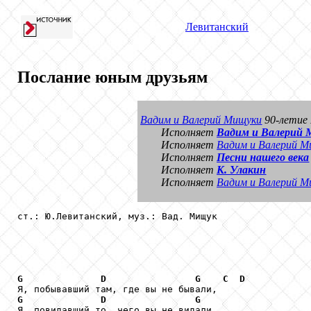
Левитанский
Послание юным друзьям
Вадим и Валерий Мищуки
90-летие
Исполняет
Вадим и Валерий
Исполняет
Вадим и Валерий М
Исполняет
Песни нашего века
Исполняет
К. Улакин
Исполняет
Вадим и Валерий М
ст.: Ю.Левитанский, муз.: Вад. Мищук 

G
D
G
C
D
G
D
G