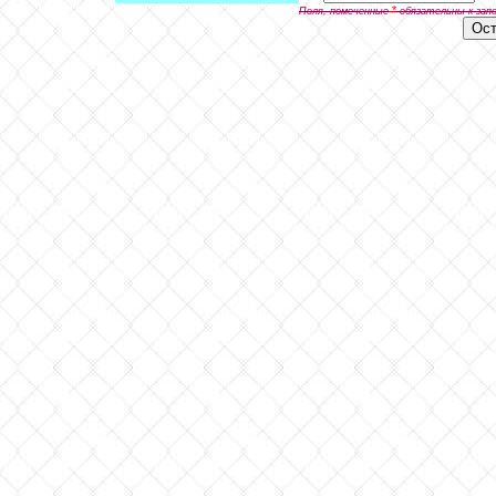
*
Поля, помеченные
обязательны к зап