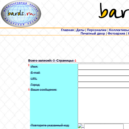
Главная
|
Даты
|
Персоналии
|
Коллективы
Печатный двор
|
Фотоархив
|
Всего записей:
0
Страницы:
1
*
Имя:
E-mail:
URL
Город:
*
Ваше сообщение:
Повторите указанный код: