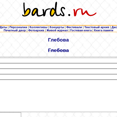
Даты
|
Персоналии
|
Коллективы
|
Концерты
|
Фестивали
|
Текстовый архив
|
Дис
Печатный двор
|
Фотоархив
|
Живой журнал
|
Гостевая книга
|
Книга памяти
Глебова
Глебова