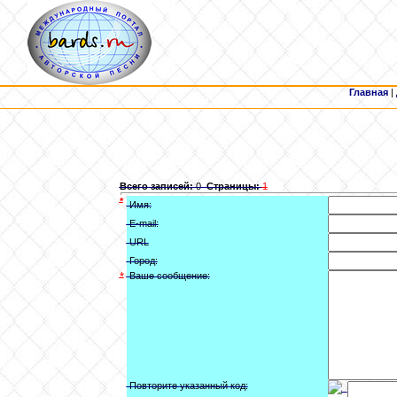
Главная
|
Всего записей:
0
Страницы:
1
*
Имя:
E-mail:
URL
Город:
*
Ваше сообщение:
Повторите указанный код: