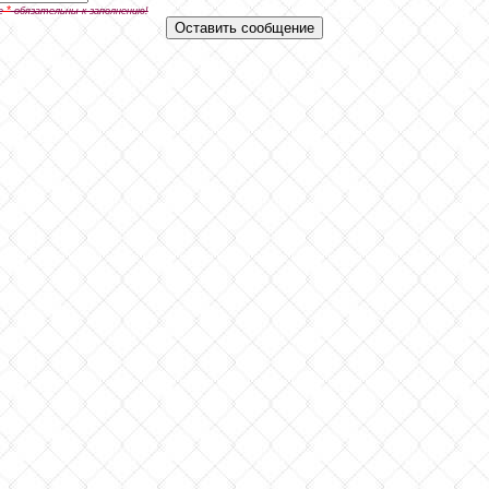
*
е
обязательны к заполнению!