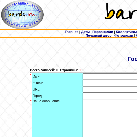
Главная
|
Даты
|
Персоналии
|
Коллективы
Печатный двор
|
Фотоархив
|
Го
Всего записей:
0
Страницы:
1
*
Имя:
E-mail:
URL
Город:
*
Ваше сообщение: