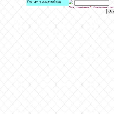
Повторите указанный код:
*
Поля, помеченные
обязательны к зап