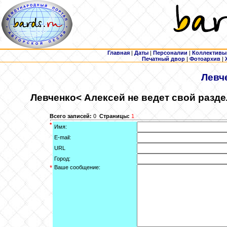
Главная
|
Даты
|
Персоналии
|
Коллективы
Печатный двор
|
Фотоархив
|
Левч
Левченко
< Алексей не ведет свой разд
Всего записей:
0
Страницы:
1
*
Имя:
E-mail:
URL
Город:
*
Ваше сообщение: