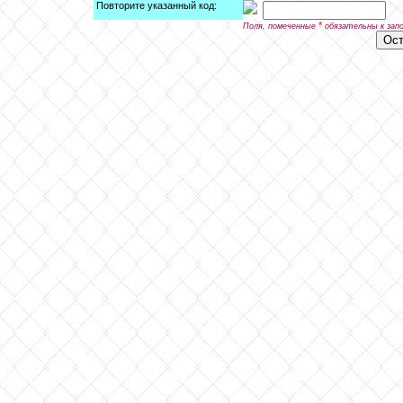
Повторите указанный код:
*
Поля, помеченные
обязательны к зап