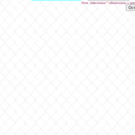
*
Поля, помеченные
обязательны к зап