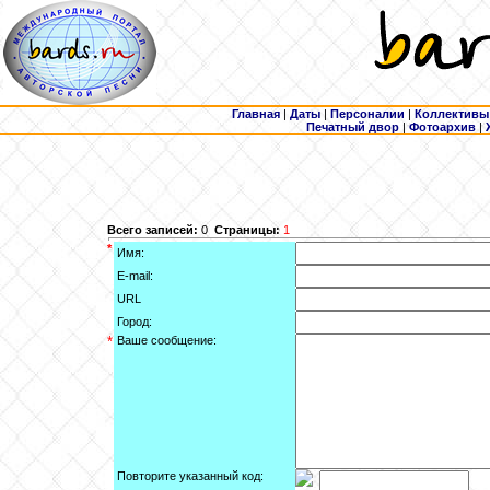
Главная
|
Даты
|
Персоналии
|
Коллективы
Печатный двор
|
Фотоархив
|
Всего записей:
0
Страницы:
1
*
Имя:
E-mail:
URL
Город:
*
Ваше сообщение:
Повторите указанный код: