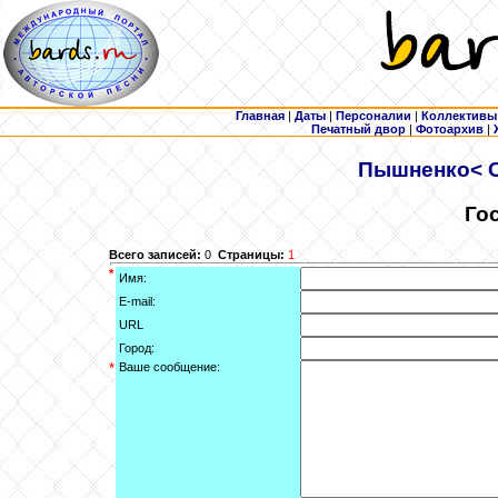
Главная
|
Даты
|
Персоналии
|
Коллективы
Печатный двор
|
Фотоархив
|
Пышненко
< 
Го
Всего записей:
0
Страницы:
1
*
Имя:
E-mail:
URL
Город:
*
Ваше сообщение: