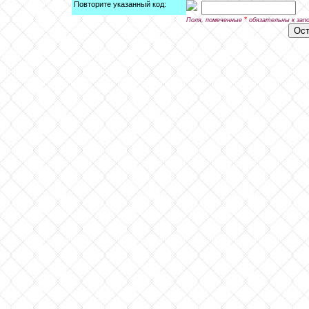
Повторите указанный код:
*
Поля, помеченные
обязательны к зап