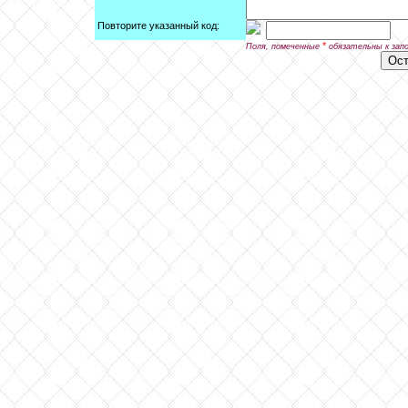
Повторите указанный код:
*
Поля, помеченные
обязательны к зап