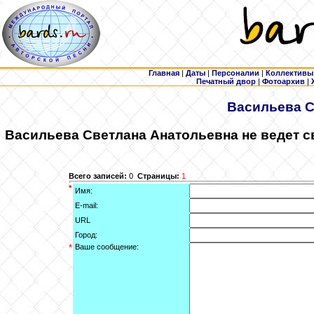
Главная
|
Даты
|
Персоналии
|
Коллективы
Печатный двор
|
Фотоархив
|
Васильева
С
Васильева
Светлана Анатольевна не ведет с
Всего записей:
0
Страницы:
1
*
Имя:
E-mail:
URL
Город:
*
Ваше сообщение: