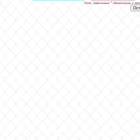
*
Поля, помеченные
обязательны к зап