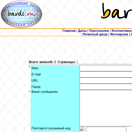
Главная
|
Даты
|
Персоналии
|
Коллективы
Печатный двор
|
Фотоархив
|
Всего записей:
0
Страницы:
1
*
Имя:
E-mail:
URL
Город:
*
Ваше сообщение:
Повторите указанный код: