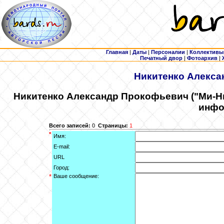
Главная
|
Даты
|
Персоналии
|
Коллективы
Печатный двор
|
Фотоархив
|
Никитенко
Алексан
Никитенко
Александр Прокофьевич ("Ми-Ни"
инфо
Всего записей:
0
Страницы:
1
*
Имя:
E-mail:
URL
Город:
*
Ваше сообщение: