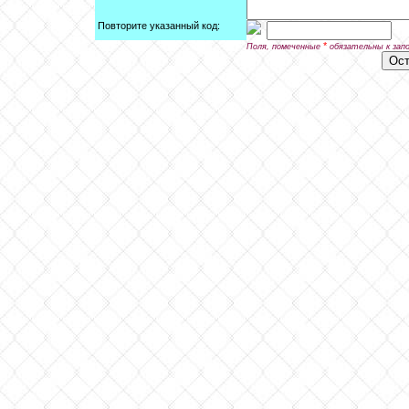
Повторите указанный код:
*
Поля, помеченные
обязательны к зап