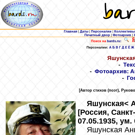
Главная
|
Даты
|
Персоналии
|
Коллективы
Печатный двор
|
Фотоархив
|
Поиск на
bards.ru:
Персоналии:
А
Б
В
Г
Д
Е
Ё
Ж
Яшунска
-
Тек
-
Фотоархив: А
-
Го
[Автор стихов (поэт), Руко
Яшунская
< 
[Россия, Санкт-
07.05.1935, ум. 
Яшунская Ан