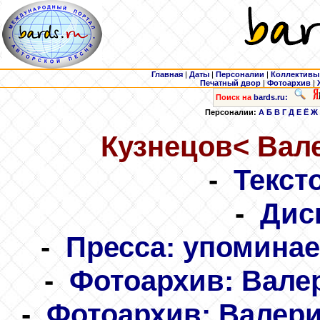
Главная
|
Даты
|
Персоналии
|
Коллективы
Печатный двор
|
Фотоархив
|
Поиск на
bards.ru:
Персоналии:
А
Б
В
Г
Д
Е
Ё
Ж
Кузнецов
< Вал
-
Текст
-
Дис
-
Пресса: упоминае
-
Фотоархив: Вале
-
Фотоархив: Валери