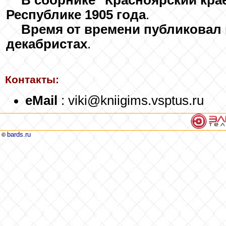
В сборнике "Красноярский кра
Республике 1905 года
.
Время от времени публиковал 
декабристах
.
Контакты:
eMail
: viki@kniigims.vsptus.ru
bards.ru
©