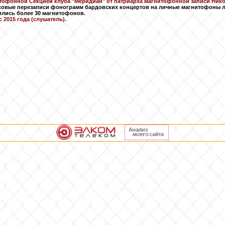
тофонной Секцией клуба "Меридиан" от патриарха магнитофонной записи Нико
совые перезаписи фонограмм бардовских концертов на личные магнитофоны л
ились более 30 магнитофонов.
 2015 года (слушатель).