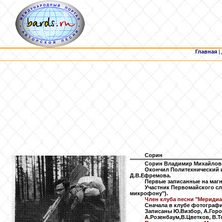
Главная
|
Сорин
Сорин Владимир Михайлович
Окончил Политехнический и
Д.В.Ефремова.
Первые записанные на магн
Участник Первомайского сле
микрофону").
Член клуба песни "Меридиан
Сначала в клубе фотографи
Записаны Ю.Визбор, А.Город
А.Розенбаум,В.Цветков, В.Т