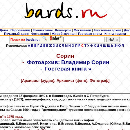
Даты
|
Персоналии
|
Коллективы
|
Концерты
|
Фестивали
|
Текстовый архив
|
Дис
Печатный двор
|
Фотоархив
|
Живой журнал
|
Гостевая книга
|
Книга памяти
Поиск на
bards.ru:
Персоналии:
А
Б
В
Г
Д
Е
Ё
Ж
З
И
К
Л
М
Н
О
П
Р
С
Т
У
Ф
Х
Ц
Ч
Ш
Щ
Ь
Э
Ю
Я
Сорин
-
Фотоархив: Владимир Сорин
-
Гостевая книга »
[Архивист (аудио), Архивист (фото), Фотограф]
 родился 18 февраля 1940 г. в Ленинграде. Живёт в С-Петербурге.
нститут (1963), инженер-физик, кандидат технических наук, ведущий научный 
итофон пленки — Булат Окуджава и Петр Лещенко. С бардовской песней начал з
та на Скалах 1964 года и "демонстрации" туристов после возвращения с него (см
" с 1975 года.
ровал, потом начал записывать концерты на магнитофон.
ницкий, В.Берковский, Никитины, В.Егоров, В.Долина, А.Суханов, Ю.Ким, В.Вих
олочко и многие-многие другие.