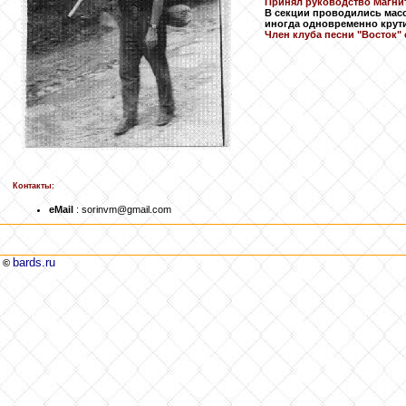
Принял руководство Магни
В секции проводились мас
иногда одновременно крут
Член клуба песни "Восток" с
Контакты:
eMail
: sorinvm@gmail.com
bards.ru
©