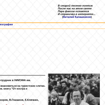
В старой песенке поется:
После нас на этом свете
Пара факсов остается
И страничка в интернете...
(
Виталий Калашников
)
кография
сотрудник в НИИЭФА им.
накомиться на туристских слетах.
. книгу "От костра к
орев, В.Глазанов, Е.Клячкин,