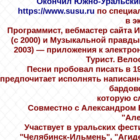
Окончил Южно-Уральский
https://www.susu.ru
по специа
в э
Программист, вебмастер сайта 
(с 2000) и Музыкальной правды
2003) — приложения к электро
Турист. Вело
Песни пробовал писать в 1
предпочитает исполнять написан
бардовс
которую с
Совместно с Александром 
"Але
Участвует в уральских фес
"Челябинск-Ильмень", "Агидел