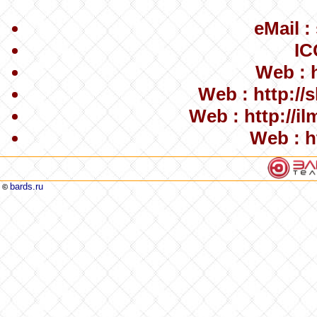
eMail
:
IC
Web
: 
Web
: http://
Web
: http://i
Web
: h
bards.ru
©