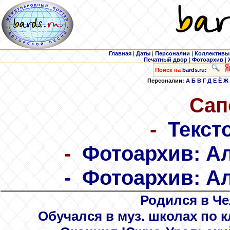
Главная
|
Даты
|
Персоналии
|
Коллективы
Печатный двор
|
Фотоархив
|
Поиск на
bards.ru:
Персоналии:
А
Б
В
Г
Д
Е
Ё
Ж
Сап
-
Текст
-
Фотоархив: А
-
Фотоархив: А
Родился в Че
Обучался в муз. школах по к