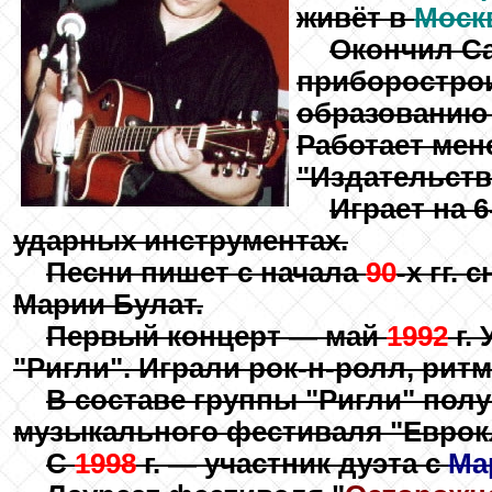
живёт в
Моск
Окончил Са
приборострои
образованию 
Работает ме
"Издательств
Играет на 6
ударных инструментах.
Песни пишет с начала
90
-х гг.
Марии Булат.
Первый концерт — май
1992
г. 
"Ригли". Играли рок-н-ролл, ритм
В составе группы "Ригли" пол
музыкального фестиваля "Еврокл
С
1998
г. — участник дуэта с
Ма