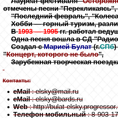
Лауреат фестиваля "
Осторожно
отмечены песни "Перекликаясь", 
"Последний февраль", "Колеса
Хобби — горный туризм, разли
В
1993 — 1995
гг. работал веду
Одна песня вошла в СД "Радио
Создал с
Марией Булат
(г.
СПб
"
Концерт, которого не было
",
Зарубежная творческая поездк
Контакты:
eMail
: elsky@mail.ru
eMail
: elsky@bards.ru
Web
: http://bulat-elsky.progressor.
Телефон мобильный
: 8-903-1