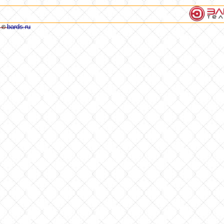
bards.ru
©