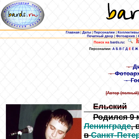
Главная
|
Даты
|
Персоналии
|
Коллективы
Печатный двор
|
Фотоархив
|
Поиск на
bards.ru:
Персоналии:
А
Б
В
Г
Д
Е
Ё
Ж
-
Д
-
Фотоар
-
Го
[Автор (полный)
Ельский
Родился 9 м
Ленинграде
,
в
Санкт-Пете