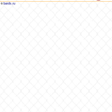
bards.ru
©