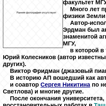
факультет МГУ
Много лет п
Ранняя фотография отсутствует
физики Земли
Автор-испол
Эрдман был а
знаменитой а
МГУ,
в которой в
Юрий Колесников (автор известных
других).
Виктор Фридман (джазовый пиа
В историю АП вошедший как авт
и соавтор
Сергея Hикитина
по н
Светлова) и многие другие.
После окончания университета, 
восстановительных работах в
Таш