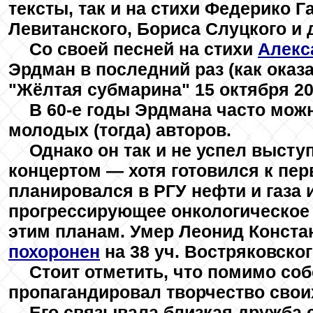
тексты, так и на стихи Федерико 
Левитанского, Бориса Слуцкого и 
Со своей песней на стихи
Алекс
Эрдман в последний раз (как оказ
"Жёлтая субмарина" 15 октября 20
В 60-е годы Эрдмана часто мож
молодых (тогда) авторов.
Однако он так и не успел выст
концертом — хотя готовился к пер
планировался в РГУ нефти и газа 
прогрессирующее онкологическое 
этим планам. Умер Леонид Конста
похоронен
на 38 уч. Востряковско
Стоит отметить, что помимо со
пропагандировал творчество своих
Его связывала близкая дружба 