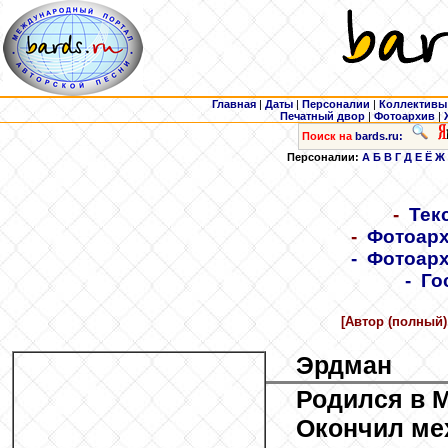
Главная
|
Даты
|
Персоналии
|
Коллективы
Печатный двор
|
Фотоархив
|
Поиск на
bards.ru:
Персоналии:
А
Б
В
Г
Д
Е
Ё
Ж
-
Тек
-
Фотоарх
-
Фотоарх
-
Го
[Автор (полный)
Эрдман
Родился в 
Окончил ме