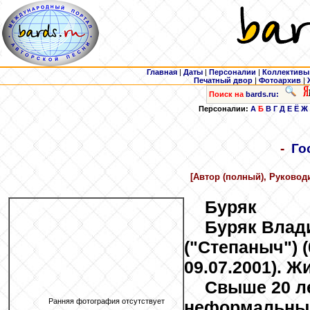
Главная
|
Даты
|
Персоналии
|
Коллективы
Печатный двор
|
Фотоархив
|
Поиск на
bards.ru:
Персоналии:
А
Б
В
Г
Д
Е
Ё
Ж
-
Го
[Автор (полный), Руковод
Буряк
Буряк Влад
("Степаныч") (
09.07.2001). Ж
Свыше 20 л
Ранняя фотография отсутствует
неформальны