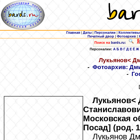
Главная
|
Даты
|
Персоналии
|
Коллективы
Печатный двор
|
Фотоархив
|
Поиск на
bards.ru:
Персоналии:
А
Б
В
Г
Д
Е
Ё
Ж
Лукьянов
< Д
-
Фотоархив: Дм
-
Го
Лукьянов
<
Станиславови
Московская о
Посад] (род. 1
Лукьянов Д