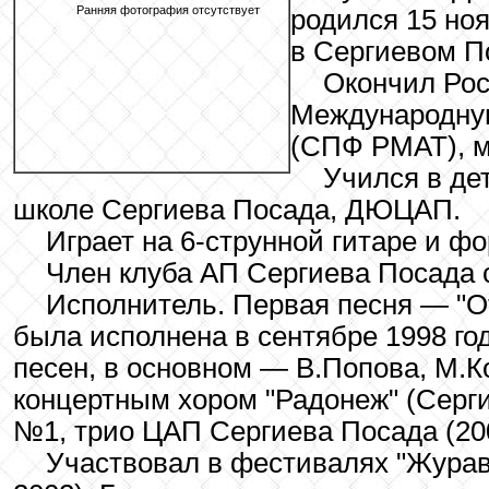
Ранняя фотография отсутствует
родился 15 ноя
в Сергиевом П
Окончил Ро
Международну
(СПФ РМАТ), м
Учился в де
школе Сергиева Посада, ДЮЦАП.
Играет на 6-струнной гитаре и ф
Член клуба АП Сергиева Посада с
Исполнитель. Первая песня — "От
была исполнена в сентябре 1998 год
песен, в основном — В.Попова, М.К
концертным хором "Радонеж" (Сер
№1, трио ЦАП Сергиева Посада (20
Участвовал в фестивалях "Журав