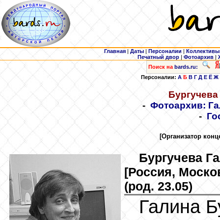
Главная
|
Даты
|
Персоналии
|
Коллективы
Печатный двор
|
Фотоархив
|
Поиск на
bards.ru:
Персоналии:
А
Б
В
Г
Д
Е
Ё
Ж
Бургучева
-
Фотоархив: Га
-
Го
[Организатор конц
Бургучева
Га
[Россия, Моско
(род. 23.05)
Галина Б