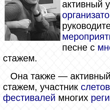
активный у
организато
руководит
мероприят
песне с
мн
стажем.
Она также — активны
стажем, участник
слетов
фестивалей
многих
рег