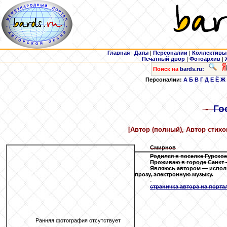
Главная
|
Даты
|
Персоналии
|
Коллективы
Печатный двор
|
Фотоархив
|
Поиск на
bards.ru:
Персоналии:
А
Б
В
Г
Д
Е
Ё
Ж
-
Го
[Автор (полный), Автор стихо
Смирнов
Родился в поселке Гурско
Проживаю в городе Санкт 
Являюсь автором — исполни
прозу, электронную музыку.
страничка автора на портал
Ранняя фотография отсутствует