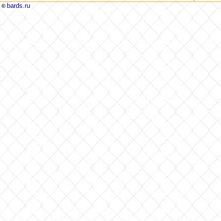
bards.ru
©