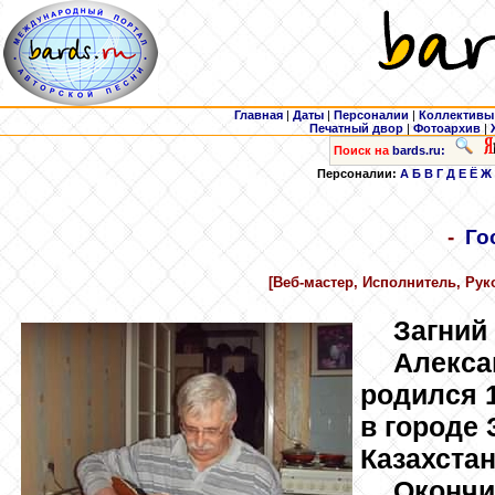
Главная
|
Даты
|
Персоналии
|
Коллективы
Печатный двор
|
Фотоархив
|
Поиск на
bards.ru:
Персоналии:
А
Б
В
Г
Д
Е
Ё
Ж
-
Го
[Веб-мастер, Исполнитель, Рук
Загний
Алекса
родился 
в городе
Казахстан
Окончи