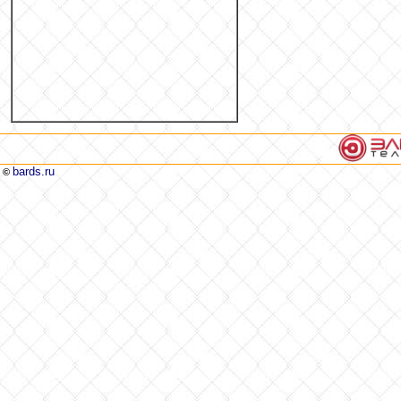
bards.ru
©