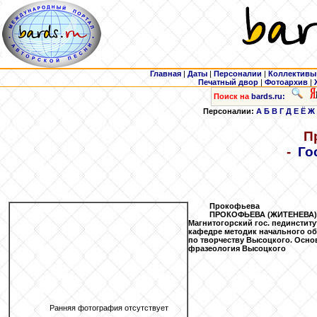
Главная
|
Даты
|
Персоналии
|
Коллективы
Печатный двор
|
Фотоархив
|
Поиск на
bards.ru:
Персоналии:
А
Б
В
Г
Д
Е
Ё
Ж
П
-
Го
Прокофьева
ПРОКОФЬЕВА (ЖИТЕНЕВА) А
Магнитогорский гос. пединститут
кафедре методик начального обр
по творчеству Высоцкого. Осно
фразеология Высоцкого
Ранняя фотография отсутствует