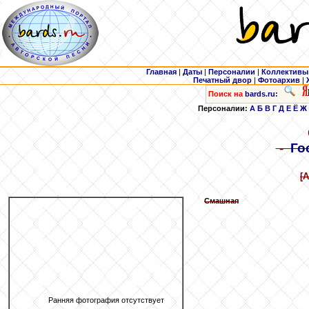
Главная
|
Даты
|
Персоналии
|
Коллективы
Печатный двор
|
Фотоархив
|
Поиск на
bards.ru:
Персоналии:
А
Б
В
Г
Д
Е
Ё
Ж
-
Го
[
Смашная
Ранняя фотография отсутствует