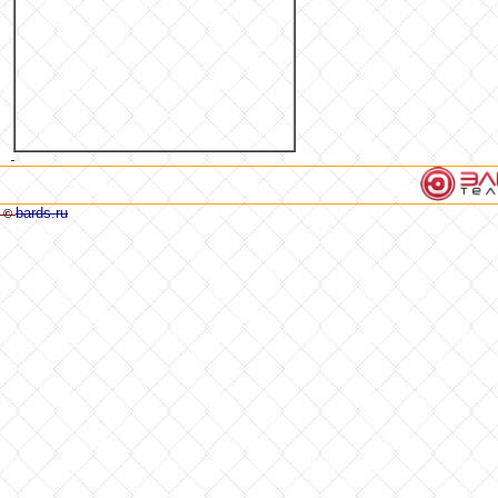
bards.ru
©