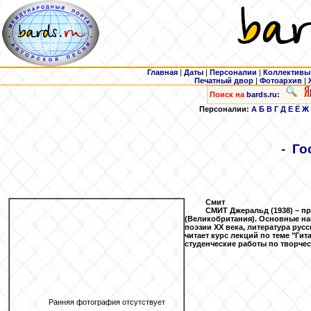
Главная
|
Даты
|
Персоналии
|
Коллективы
Печатный двор
|
Фотоархив
|
Поиск на
bards.ru:
Персоналии:
А
Б
В
Г
Д
Е
Ё
Ж
-
Го
Смит
СМИТ Джеральд (1938) – п
(Великобритания). Основные на
поэзии XX века, литература рус
читает курс лекций по теме "Ги
студенческие работы по творче
Ранняя фотография отсутствует