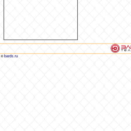
bards.ru
©