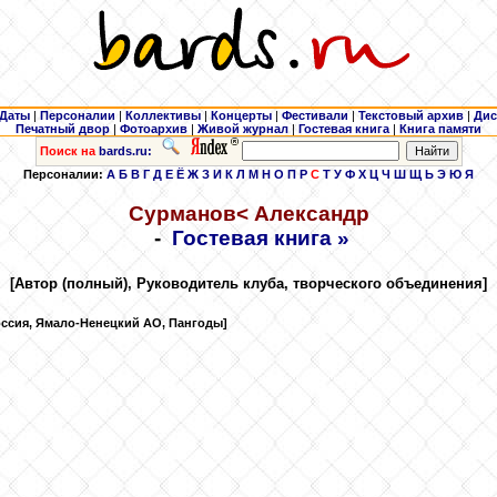
Даты
|
Персоналии
|
Коллективы
|
Концерты
|
Фестивали
|
Текстовый архив
|
Дис
Печатный двор
|
Фотоархив
|
Живой журнал
|
Гостевая книга
|
Книга памяти
Поиск на
bards.ru:
Персоналии:
А
Б
В
Г
Д
Е
Ё
Ж
З
И
К
Л
М
Н
О
П
Р
С
Т
У
Ф
Х
Ц
Ч
Ш
Щ
Ь
Э
Ю
Я
Сурманов
< Александр
-
Гостевая книга »
[Автор (полный), Руководитель клуба, творческого объединения]
оссия, Ямало-Ненецкий АО, Пангоды]