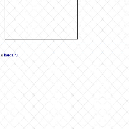
bards.ru
©