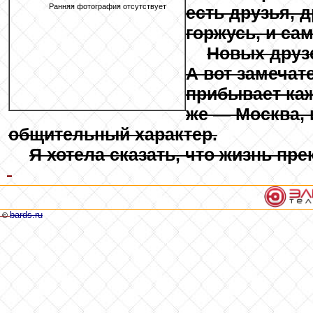
Ранняя фотография отсутствует
есть друзья, 
горжусь, и са
Новых друз
А вот замечат
прибывает ка
же — Москва, 
общительный характер.
Я хотела сказать, что жизнь пр
bards.ru
©