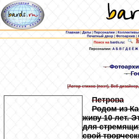
Главная
|
Даты
|
Персоналии
|
Коллективы
Печатный двор
|
Фотоархив
|
Поиск на
bards.ru:
Персоналии:
А
Б
В
Г
Д
Е
Ё
Ж
-
Фотоархи
-
Го
[Автор стихов (поэт), Веб-дизайне
Петрова
Родом из Ка
живу 10 лет. 
для стремящи
свой творческ