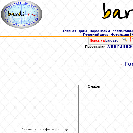
Главная
|
Даты
|
Персоналии
|
Коллективы
Печатный двор
|
Фотоархив
|
Поиск на
bards.ru:
Персоналии:
А
Б
В
Г
Д
Е
Ё
Ж
-
Го
Сурков
Ранняя фотография отсутствует