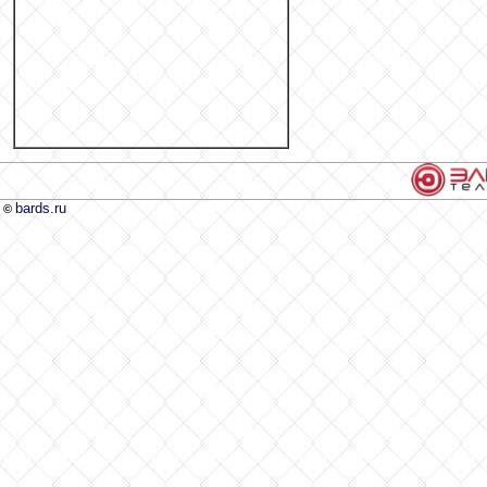
bards.ru
©