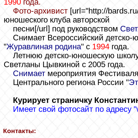
1990
года.
Фото-архивист
[url="http://bards.r
юношеского клуба авторской
песни[/url] под руководством
Све
Снимает Всероссийский детско-
"
Журавлиная родина
" с
1994
года.
Летнюю детско-юношескую школу 
Светланы Цывкиной с 2005 года.
Снимает
мероприятия Фестиваля-
Центрального региона России "
Эт
Курирует страничку Константи
Имеет свой фотосайт по адресу "
Контакты: