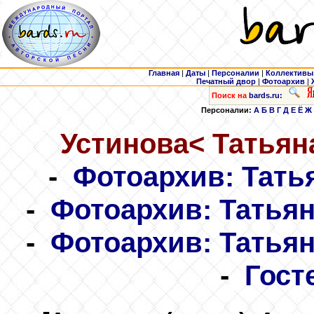
Главная
|
Даты
|
Персоналии
|
Коллективы
Печатный двор
|
Фотоархив
|
Поиск на
bards.ru:
Персоналии:
А
Б
В
Г
Д
Е
Ё
Ж
Устинова
< Татьян
-
Фотоархив: Тать
-
Фотоархив: Татьян
-
Фотоархив: Татьян
-
Гост