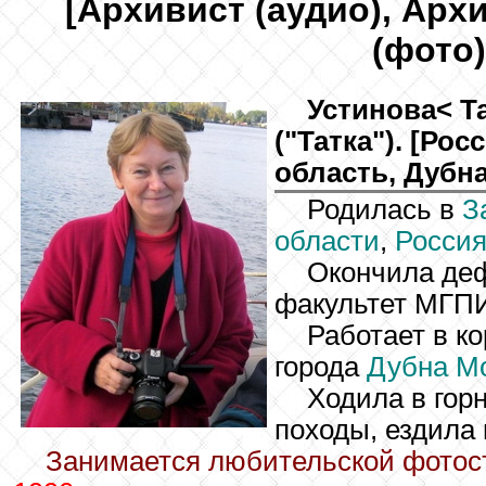
[Архивист (аудио), Архи
(фото)
Устинова
< Т
("Татка"). [Ро
область, Дубна]
Родилась в
З
области
,
Росси
Окончила де
факультет МГПИ
Работает в к
города
Дубна
Мо
Ходила в гор
походы, ездила 
Занимается любительской фотосъ