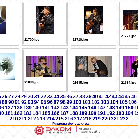
21727.jpg
21730.jpg
21729.jpg
21686.jpg
21685.jpg
21684.jpg
5
26
27
28
29
30
31
32
33
34
35
36
37
38
39
40
41
42
43
44
45
46
8
89
90
91
92
93
94
95
96
97
98
99
100
101
102
103
104
105
106
36
137
138
139
140
141
142
143
144
145
146
147
148
149
150
1
80
181
182
183
184
185
186
187
188
189
190
191
192
193
194
1
210
211
212
213
214
215
216
217
218
219
220
221
222
Разделы фотоархива