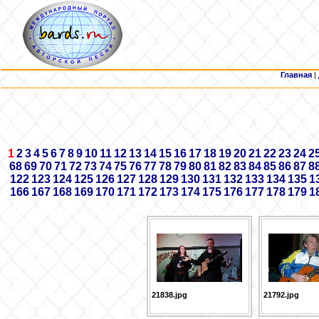
Главная
|
1
2
3
4
5
6
7
8
9
10
11
12
13
14
15
16
17
18
19
20
21
22
23
24
2
68
69
70
71
72
73
74
75
76
77
78
79
80
81
82
83
84
85
86
87
8
122
123
124
125
126
127
128
129
130
131
132
133
134
135
1
166
167
168
169
170
171
172
173
174
175
176
177
178
179
1
21838.jpg
21792.jpg