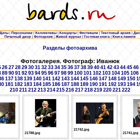
Даты
|
Персоналии
|
Коллективы
|
Концерты
|
Фестивали
|
Текстовый архив
|
Дис
Печатный двор
|
Фотоархив
|
Живой журнал
|
Гостевая книга
|
Книга памяти
Разделы фотоархива
Фотогалерея. Фотограф: Иванюк
5
26
27
28
29
30
31
32
33
34
35
36
37
38
39
40
41
42
43
44
45
46
8
89
90
91
92
93
94
95
96
97
98
99
100
101
102
103
104
105
106
36
137
138
139
140
141
142
143
144
145
146
147
148
149
150
1
80
181
182
183
184
185
186
187
188
189
190
191
192
193
194
1
210
211
212
213
214
215
216
217
218
219
220
221
222
21742.jpg
21788.jpg
21741.jpg