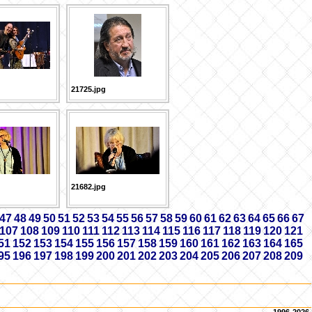
21725.jpg
21682.jpg
47
48
49
50
51
52
53
54
55
56
57
58
59
60
61
62
63
64
65
66
67
107
108
109
110
111
112
113
114
115
116
117
118
119
120
121
51
152
153
154
155
156
157
158
159
160
161
162
163
164
165
95
196
197
198
199
200
201
202
203
204
205
206
207
208
209
1996-2026