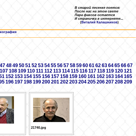
В старой песенке поется:
После нас на этом свете
Пара факсов остается
И страничка в интернете...
(
Виталий Калашников
)
кография
47
48
49
50
51
52
53
54
55
56
57
58
59
60
61
62
63
64
65
66
67
107
108
109
110
111
112
113
114
115
116
117
118
119
120
121
51
152
153
154
155
156
157
158
159
160
161
162
163
164
165
95
196
197
198
199
200
201
202
203
204
205
206
207
208
209
21740.jpg