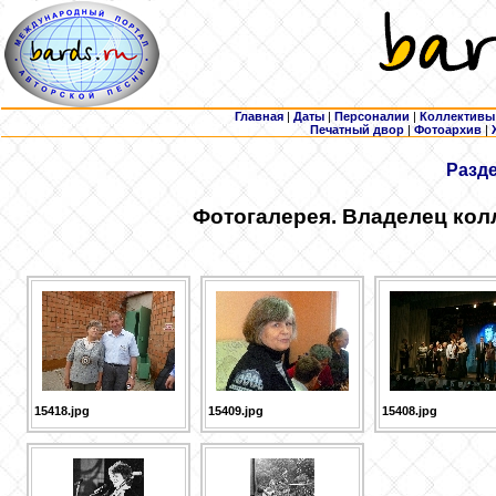
Главная
|
Даты
|
Персоналии
|
Коллективы
Печатный двор
|
Фотоархив
|
Разд
Фотогалерея. Владелец кол
15418.jpg
15409.jpg
15408.jpg