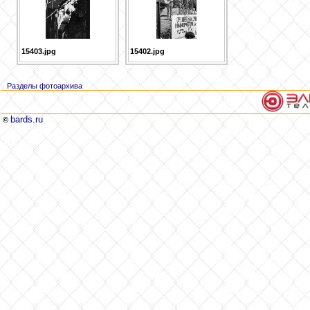
15403.jpg
15402.jpg
Разделы фотоархива
bards.ru
©